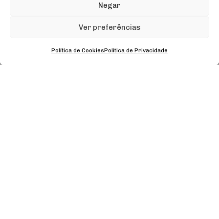
Desenvolvimento
Negar
Estratégia
Criatividade
Ver preferências
Marketing
Política de Cookies
Política de Privacidade
Quer que a sua marca cresça e se
posicione no mercado?
A nossa paixão por criar leva-nos a desenvolver
marcas que contam histórias autênticas, produtos
que solucionam e experiências que encantam.
Cada projeto é uma oportunidade de inovação e
não medimos esforços para ultrapassar os limites