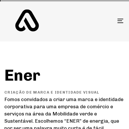
Skip
Skip
links
to
primary
To
navigation
na
Skip
to
content
Ener
CRIAÇÃO DE MARCA E IDENTIDADE VISUAL
Fomos convidados a criar uma marca e identidade
corporativa para uma empresa de comércio e
serviços na área da Mobilidade verde e
Sustentável. Escolhemos “ENER” de energia, que
por ser uma palavra muito curta é de fácil